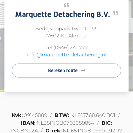
Marquette Detachering B.V.
Bedrijvenpark Twente 331
7602 KL Almelo
Tel
(0546) 241 777
info@marquette-detachering.nl
Bereken route
Kvk:
BTW:
09145889
NL8137.68.640.B01
IBAN:
BIC:
NL28INGB0703089854
G-rek:
INGBNL2A
NL 65 INGB 0990 1312 97